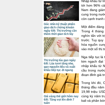
Nhập khẩu từ In
tới hơn 96% cả
Nam đang giảm
cung trong nướ
còn cạnh tranh 
Góc nhìn kỹ thuật phiên
Một điểm đáng 
giao dịch chứng khoán
ngày 6/8: Thị trường cần
Trong 4 tháng 
thêm thời gian tích lũy
nghìn tấn với t
trước. Tuy quy
hóa nguồn cung
vào một số thị 
Nga tiếp tục là
Thị trường lúa gạo ngày
kim ngạch đạt 
6/8: Lúa tươi tăng nhẹ,
nhập khẩu từ 
gạo nguyên liệu và xuất
khẩu tiếp tục đi ngang
cầu trong nước
đoạn đỉnh giá t
Trong khi đó, C
tháng đầu năm 
19,98 triệu US
cùng kỳ năm tr
Giá vàng thế giới hôm nay
6/8: Tăng vọt lên đỉnh 7
kali và phân bó
tuần