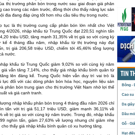
của thị trường phân bón trong nước sau giai đoạn giá phân
ng cao trong các năm trước, đồng thời cho thấy năng lực sản
ội địa đang đáp ứng tốt hơn nhu cầu tiêu thụ trong nước.
p tục là thị trường cung cấp phân bón lớn nhất cho Việt
ng 4/2026, nhập khẩu từ Trung Quốc đạt 220,51 nghìn tấn
4,20 triệu USD, tăng mạnh 31,35% về trị giá so với cùng kỳ
y kế 4 tháng đầu năm, nhập khẩu từ thị trường này đạt
ấn, trị giá 206,58 triệu USD, chiếm tới 45,46% tổng lượng
cả nước.
nhập khẩu từ Trung Quốc giảm 9,02% so với cùng kỳ năm
ị giá vẫn tăng 7,14%, cho thấy giá nhập khẩu bình quân từ
TIN T
 tăng lên đáng kể. Trung Quốc hiện vẫn duy trì vai trò là
 lực đối với các dòng phân bón hóa học, nguyên liệu sản
Bông - 
à phân bón trung gian cho thị trường Việt Nam nhờ lợi thế
uất và giá cạnh tranh.
Cao su
 lượng nhập khẩu phân bón trong 4 tháng đầu năm 2026 chỉ
Da giày
ìn tấn với trị giá 51,17 triệu USD, giảm mạnh 36,11% về
Dầu mỏ 
 về trị giá so với cùng kỳ năm trước. Trong đó, nhập khẩu
,99 nghìn tấn, giảm 27,63% về lượng nhưng chỉ giảm nhẹ
Gỗ - Gi
á, cho thấy giá nhập khẩu bình quân có xu hướng tăng.
Hạt điề