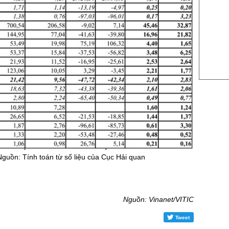
US Sug
US Cott
London
US Coc
Rough 
Nguồn Fi
Nguồn: Tính toán từ số liệu của Cục Hải quan
Nguồn: Vinanet/VITIC
Tweet