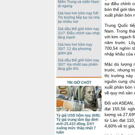
Miền Trung và miền Nam
sự điều chỉnh 
đi ngang
bón thế giới tă
Giá heo hơi hôm nay 5/8:
xuất phân bón n
Thị trường tiếp tục lùi nhẹ
tại nhiều nơi
Trung Quốc tiế
Giá dầu thế giới hôm nay
Nam. Trong thá
31/7: Điều chỉnh sau nhịp
với kim ngạch 6
tăng mạnh
năm trước. Lũ
Giá heo hơi hôm nay
700,54 nghìn t
30/7: 12 địa phương
giảm giá
nhập khẩu của 
Giá dầu thế giới hôm nay
Mặc dù lượng 
30/7: Hạ nhiệt sau phiên
tăng gần 8%
trước, nhưng tr
thị trường này
nguồn cung chủ
TIN GIỜ CHÓT
xuất phân bón v
về quy mô sản x
Đối với ASEAN,
đạt 155,56 ngh
lượng và 27,69%
Tỷ giá USD hôm nay (6/8):
Tỷ giá trung tâm lập đỉnh
từ Lào đạt 110
mới 25.433 đồng, DXY
4,60% về trị gi
xuống mức thấp nhất 7
tuần