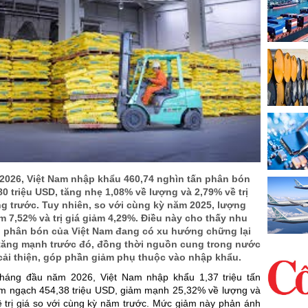
/2026, Việt Nam nhập khẩu 460,74 nghìn tấn phân bón
,80 triệu USD, tăng nhẹ 1,08% về lượng và 2,79% về trị
ng trước. Tuy nhiên, so với cùng kỳ năm 2025, lượng
 7,52% và trị giá giảm 4,29%. Điều này cho thấy nhu
 phân bón của Việt Nam đang có xu hướng chững lại
 tăng mạnh trước đó, đồng thời nguồn cung trong nước
cải thiện, góp phần giảm phụ thuộc vào nhập khẩu.
tháng đầu năm 2026, Việt Nam nhập khẩu 1,37 triệu tấn
im ngạch 454,38 triệu USD, giảm mạnh 25,32% về lượng và
 trị giá so với cùng kỳ năm trước. Mức giảm này phản ánh