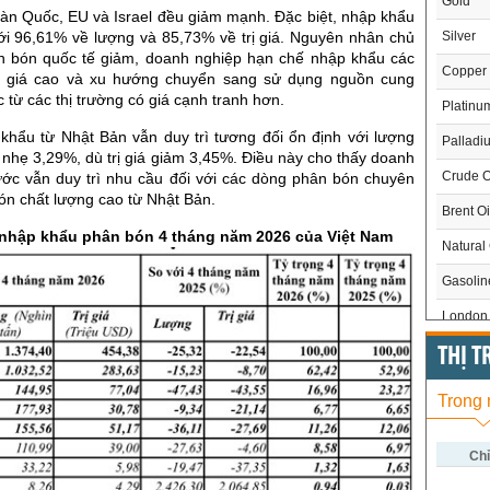
Gold
àn Quốc, EU và Israel đều giảm mạnh. Đặc biệt, nhập khẩu
Silver
tới 96,61% về lượng và 85,73% về trị giá. Nguyên nhân chủ
n bón quốc tế giảm, doanh nghiệp hạn chế nhập khẩu các
Copper
 giá cao và xu hướng chuyển sang sử dụng nguồn cung
 từ các thị trường có giá cạnh tranh hơn.
Platinu
 khẩu từ Nhật Bản vẫn duy trì tương đối ổn định với lượng
Palladi
nhẹ 3,29%, dù trị giá giảm 3,45%. Điều này cho thấy doanh
Crude O
ước vẫn duy trì nhu cầu đối với các dòng phân bón chuyên
ón chất lượng cao từ Nhật Bản.
Brent Oi
 nhập khẩu phân bón 4 tháng năm 2026 của Việt Nam
Natural
Gasoli
London 
US Whe
THỊ 
US Cor
Trong
US Soy
US Coff
Chỉ