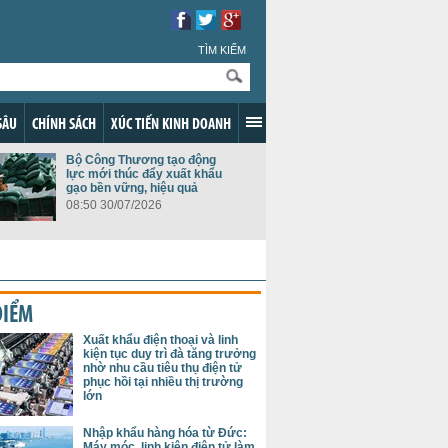
TÌM KIẾM
SÂU
CHÍNH SÁCH
XÚC TIẾN KINH DOANH
Bộ Công Thương tạo động
lực mới thúc đẩy xuất khẩu
gạo bền vững, hiệu quả
08:50 30/07/2026
ĐIỂM
Xuất khẩu điện thoại và linh
kiện tục duy trì đà tăng trưởng
nhờ nhu cầu tiêu thụ điện tử
phục hồi tại nhiều thị trường
lớn
Nhập khẩu hàng hóa từ Đức:
Máy móc, linh kiện điện tử làm