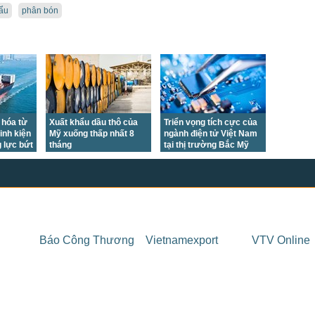
ẩu
phân bón
 hóa từ
Xuất khẩu dầu thô của
Triển vọng tích cực của
inh kiện
Mỹ xuống thấp nhất 8
ngành điện tử Việt Nam
g lực bứt
tháng
tại thị trường Bắc Mỹ
Báo Công Thương
Vietnamexport
VTV Online