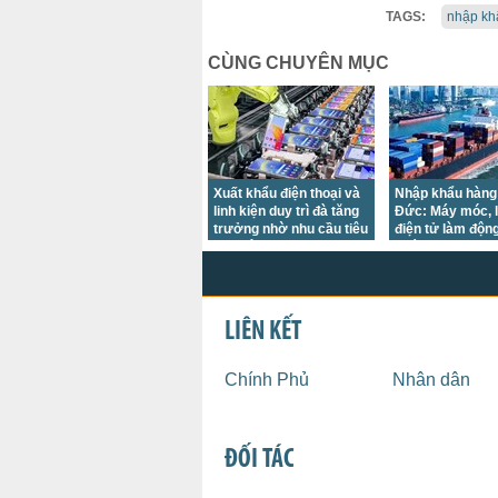
TAGS:
nhập kh
CÙNG CHUYÊN MỤC
Xuất khẩu điện thoại và
Nhập khẩu hàng
linh kiện duy trì đà tăng
Đức: Máy móc, l
trưởng nhờ nhu cầu tiêu
điện tử làm độn
thụ điện tử phục hồi tại
phá
nhiều thị trường lớn
LIÊN KẾT
Chính Phủ
Nhân dân
ĐỐI TÁC