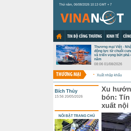
Thứ năm, 06/08/2026 10:13 GMT + 7
TIN BỘ CÔNG THƯƠNG
KINH TẾ
CÔNG
Thương mại Việt - Nh
động lực từ chuỗi cu
và triển vọng bứt phá 
năm
08:06 01/08/2026
THƯƠNG MẠI
Xuất nhập khẩu
Xu hướn
Bích Thủy
bón: Tín
15:56 20/05/2026
xuất nội
NỔI BẬT TRANG CHỦ