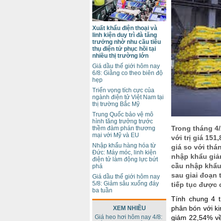
Xuất khẩu điện thoại và
linh kiện duy trì đà tăng
trưởng nhờ nhu cầu tiêu
thụ điện tử phục hồi tại
nhiều thị trường lớn
Giá dầu thế giới hôm nay
6/8: Giằng co theo biên độ
hẹp
Triển vọng tích cực của
ngành điện tử Việt Nam tại
thị trường Bắc Mỹ
Trung Quốc bảo vệ mô
hình tăng trưởng trước
Trong tháng 4
thềm đàm phán thương
mại với Mỹ và EU
với trị giá 151
Nhập khẩu hàng hóa từ
giá so với thá
Đức: Máy móc, linh kiện
nhập khẩu giảm
điện tử làm động lực bứt
cầu nhập khẩu
phá
sau giai đoạn
Giá dầu thế giới hôm nay
5/8: Giảm sâu xuống đáy
tiếp tục được 
ba tuần
Tính chung 4 
phân bón với k
XEM NHIỀU
Giá heo hơi hôm nay 4/8:
giảm 22,54% về