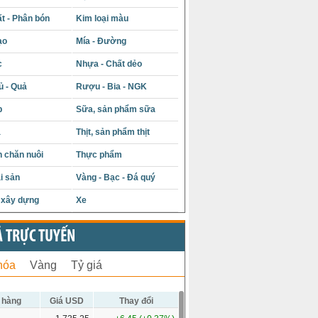
t - Phân bón
Kim loại màu
ạo
Mía - Đường
c
Nhựa - Chất dẻo
ủ - Quả
Rượu - Bia - NGK
p
Sữa, sản phẩm sữa
á
Thịt, sản phẩm thịt
 chăn nuôi
Thực phẩm
i sản
Vàng - Bạc - Đá quý
u xây dựng
Xe
Ả TRỰC TUYẾN
hóa
Vàng
Tỷ giá
 hàng
Giá USD
Thay đổi