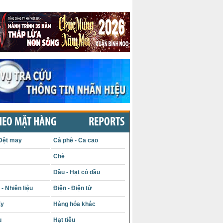
HEO MẶT HÀNG
REPORTS
Dệt may
Cà phê - Ca cao
Chè
Dầu - Hạt có dầu
- Nhiên liệu
Điện - Điện tử
ấy
Hàng hóa khác
u
Hạt tiêu