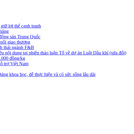
iữ lợi thế cạnh tranh
tháng
t động sản Trung Quốc
nối giao thương
nh thái ngành F&B
nội dung tại phiên thảo luận Tổ về dự án Luật Dầu khí (sửa đổi)
3.000 đồng/kg
ỗ trợ Việt Nam
ng khoa học, dễ thực hiện và có sức sống lâu dài