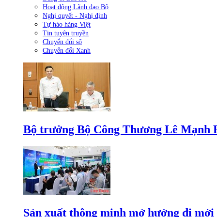
Hoạt động Lãnh đạo Bộ
Nghị quyết - Nghị định
Tự hào hàng Việt
Tin tuyên truyền
Chuyển đổi số
Chuyển đổi Xanh
Bộ trưởng Bộ Công Thương Lê Mạnh Hùn
Sản xuất thông minh mở hướng đi mới 