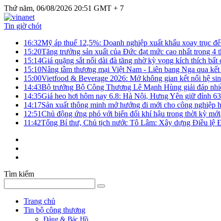
Thứ năm, 06/08/2026 20:51 GMT + 7
Tin giờ chót
16:32
Mỹ áp thuế 12,5%: Doanh nghiệp xuất khẩu xoay trục để g
15:20
Tăng trưởng sản xuất của Đức đạt mức cao nhất trong 4 
15:14
Giá quặng sắt nối dài đà tăng nhờ kỳ vọng kích thích bấ
15:10
Nâng tầm thương mại Việt Nam - Liên bang Nga qua kết 
15:00
Vietfood & Beverage 2026: Mở không gian kết nối hệ si
14:43
Bộ trưởng Bộ Công Thương Lê Mạnh Hùng giải đáp nhiều 
14:35
Giá heo hơi hôm nay 6.8: Hà Nội, Hưng Yên giữ đỉnh 6
14:17
Sản xuất thông minh mở hướng đi mới cho công nghiệp h
12:51
Chủ động ứng phó với biến đổi khí hậu trong thời kỳ mới
11:42
Tổng Bí thư, Chủ tịch nước Tô Lâm: Xây dựng Điều lệ Đả
Tìm kiếm
Trang chủ
Tin bộ công thương
Đảng & Bác Hồ