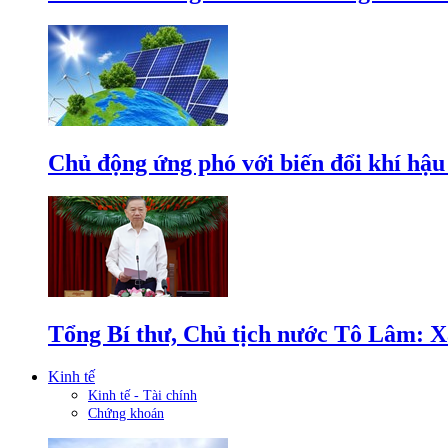
Chủ động ứng phó với biến đổi khí hậu
Tổng Bí thư, Chủ tịch nước Tô Lâm: Xâ
Kinh tế
Kinh tế - Tài chính
Chứng khoán