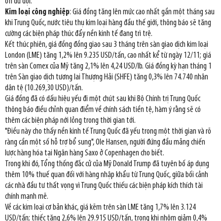
ổn dữ dội.
Kim loại công nghiệp
: Giá đồng tăng lên mức cao nhất gần một tháng sau
khi Trung Quốc, nước tiêu thụ kim loại hàng đầu thế giới, thông báo sẽ tăng
cường các biện pháp thúc đẩy nền kinh tế đang trì trệ.
Kết thúc phiên, giá đồng đồng giao sau 3 tháng trên sàn giao dịch kim loại
London (LME) tăng 1,2% lên 9.235 USD/tấn, cao nhất kể từ ngày 12/11; giá
trên sàn Comex của Mỹ tăng 2,1% lên 4,24 USD/lb. Giá đồng kỳ hạn tháng 1
trên Sàn giao dịch tương lai Thượng Hải (SHFE) tăng 0,3% lên 74.740 nhân
dân tệ (10.269,30 USD)/tấn.
Giá đồng đã có dấu hiệu yếu đi một chút sau khi Bộ Chính trị Trung Quốc
thông báo điều chỉnh quan điểm về chính sách tiền tệ, hàm ý rằng sẽ có
thêm các biện pháp nới lỏng trong thời gian tới.
"Điều này cho thấy nền kinh tế Trung Quốc đã yếu trong một thời gian và rõ
ràng cần một số hỗ trợ bổ sung", Ole Hansen, người đứng đầu mảng chiến
lược hàng hóa tại Ngân hàng Saxo ở Copenhagen cho biết.
Trong khi đó, Tổng thống đắc cử của Mỹ Donald Trump đã tuyên bố áp dụng
thêm 10% thuế quan đối với hàng nhập khẩu từ Trung Quốc, giữa bối cảnh
các nhà đầu tư thất vọng vì Trung Quốc thiếu các biện pháp kích thích tài
chính mạnh mẽ.
Về các kim loại cơ bản khác, giá kẽm trên sàn LME tăng 1,7% lên 3.124
USD/tấn; thiếc tăng 2,6% lên 29.915 USD/tấn, trong khi nhôm giảm 0,4%