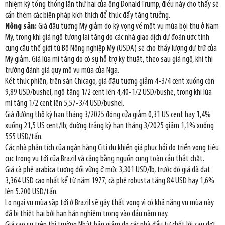
nhiệm kỳ tổng thống lần thứ hai của ông Donald Trump, điều này cho thấy sẽ
cần thêm các biện pháp kích thích để thúc đẩy tăng trưởng.
Nông sản:
Giá đậu tương Mỹ giảm do kỳ vọng về một vụ mùa bội thu ở Nam
Mỹ, trong khi giá ngô tương lai tăng do các nhà giao dịch dự đoán ước tính
cung cầu thế giới từ Bộ Nông nghiệp Mỹ (USDA) sẽ cho thấy lượng dự trữ của
Mỹ giảm. Giá lúa mì tăng do có sự hỗ trợ kỹ thuật, theo sau giá ngô, khi thị
trường đánh giá quy mô vụ mùa của Nga.
Kết thúc phiên, trên sàn Chicago, giá đậu tương giảm 4-3/4 cent xuống còn
9,89 USD/bushel, ngô tăng 1/2 cent lên 4,40-1/2 USD/bushe, trong khi lúa
mì tăng 1/2 cent lên 5,57-3/4 USD/bushel.
Giá đường thô kỳ hạn tháng 3/2025 đóng cửa giảm 0,31 US cent hay 1,4%
xuống 21,5 US cent/lb; đường trắng kỳ hạn tháng 3/2025 giảm 1,1% xuống
555 USD/tấn.
Các nhà phân tích của ngân hàng Citi dự khiến giá phục hồi do triển vọng tiêu
cực trong vụ tới của Brazil và câng bằng nguồn cung toàn cầu thắt chặt.
Giá cà phê arabica tương đối vững ở mức 3,301 USD/lb, trước đó giá đã đạt
3,364 USD cao nhất kể từ năm 1977; cà phê robusta tăng 84 USD hay 1,6%
lên 5.200 USD/tấn.
Lo ngại vụ mùa sắp tới ở Brazil sẽ gây thất vọng vì có khả năng vụ mùa này
đã bị thiệt hại bởi hạn hán nghiêm trọng vào đầu năm nay.