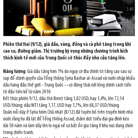
Phiên thứ Hai (9/12), giá dầu, vàng, đồng và cà phê tăng trong khi
cao su, đường giảm. Thị trường kỳ vọng những chương trình kích
thích kinh tế mới của Trung Quốc sẽ thúc đẩy nhu cầu tăng lên.
Năng lượng
: Giá dầu tăng hơn 1% do nguy cơ địa chính trị tăng cao sau sự
sụp đổ chính quyền của Tổng thống Syria Bashar al-Assad và nước nhập khẩu
dầu hàng đầu thế giới - Trung Quốc -–có động thái nới lỏng chính sách tiền
tệ đầu tiên kể từ năm 2010.
Kết thúc phiên 9/12, dầu thô Brent tăng 1,02 USD, hay 1,4%, lên 72,14
USD/thùng; dầu WTI tăng 1,17, USD hay 1,7%, lên 68,37 USD/thùng.
Quân nổi dậy ở Syria hôm Chủ nhật (8/12) đã tuyên bố trên truyền hình nhà
nước rằng họ đã lật đổ Tổng thống Assad, chấm dứt triều đại gia đình kéo
dài 50 năm và làm dấy lên lo ngại về sự bất ổn gia tăng ở khu vực đang chìm
trong chiến tranh.