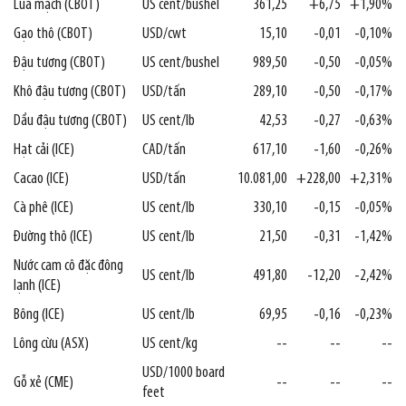
Lúa mạch (CBOT)
US cent/bushel
361,25
+6,75
+1,90%
Gạo thô (CBOT)
USD/cwt
15,10
-0,01
-0,10%
Đậu tương (CBOT)
US cent/bushel
989,50
-0,50
-0,05%
Khô đậu tương (CBOT)
USD/tấn
289,10
-0,50
-0,17%
Dầu đậu tương (CBOT)
US cent/lb
42,53
-0,27
-0,63%
Hạt cải (ICE)
CAD/tấn
617,10
-1,60
-0,26%
Cacao (ICE)
USD/tấn
10.081,00
+228,00
+2,31%
Cà phê (ICE)
US cent/lb
330,10
-0,15
-0,05%
Đường thô (ICE)
US cent/lb
21,50
-0,31
-1,42%
Nước cam cô đặc đông
US cent/lb
491,80
-12,20
-2,42%
lạnh (ICE)
Bông (ICE)
US cent/lb
69,95
-0,16
-0,23%
Lông cừu (ASX)
US cent/kg
--
--
--
USD/1000 board
Gỗ xẻ (CME)
--
--
--
feet