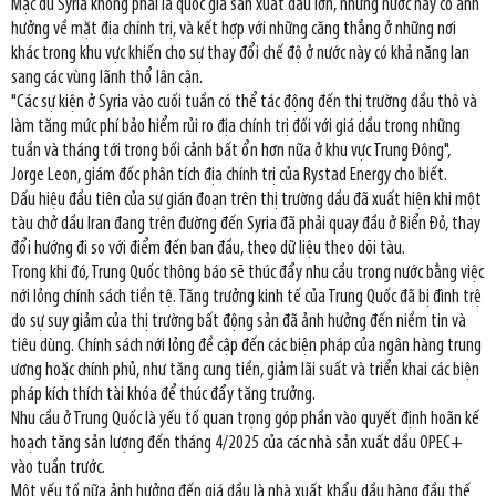
Mặc dù Syria không phải là quốc gia sản xuất dầu lớn, nhưng nước này có ảnh
hưởng về mặt địa chính trị, và kết hợp với những căng thẳng ở những nơi
khác trong khu vực khiến cho sự thay đổi chế độ ở nước này có khả năng lan
sang các vùng lãnh thổ lân cận.
"Các sự kiện ở Syria vào cuối tuần có thể tác động đến thị trường dầu thô và
làm tăng mức phí bảo hiểm rủi ro địa chính trị đối với giá dầu trong những
tuần và tháng tới trong bối cảnh bất ổn hơn nữa ở khu vực Trung Đông",
Jorge Leon, giám đốc phân tích địa chính trị của Rystad Energy cho biết.
Dấu hiệu đầu tiên của sự gián đoạn trên thị trường dầu đã xuất hiện khi một
tàu chở dầu Iran đang trên đường đến Syria đã phải quay đầu ở Biển Đỏ, thay
đổi hướng đi so với điểm đến ban đầu, theo dữ liệu theo dõi tàu.
Trong khi đó, Trung Quốc thông báo sẽ thúc đẩy nhu cầu trong nước bằng việc
nới lỏng chính sách tiền tệ. Tăng trưởng kinh tế của Trung Quốc đã bị đình trệ
do sự suy giảm của thị trường bất động sản đã ảnh hưởng đến niềm tin và
tiêu dùng. Chính sách nới lỏng đề cập đến các biện pháp của ngân hàng trung
ương hoặc chính phủ, như tăng cung tiền, giảm lãi suất và triển khai các biện
pháp kích thích tài khóa để thúc đẩy tăng trưởng.
Nhu cầu ở Trung Quốc là yếu tố quan trọng góp phần vào quyết định hoãn kế
hoạch tăng sản lượng đến tháng 4/2025 của các nhà sản xuất dầu OPEC+
vào tuần trước.
Một yếu tố nữa ảnh hưởng đến giá dầu là nhà xuất khẩu dầu hàng đầu thế