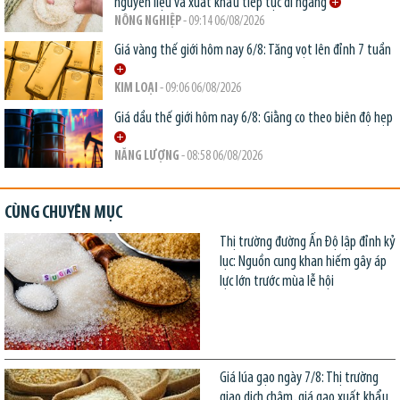
nguyên liệu và xuất khẩu tiếp tục đi ngang
NÔNG NGHIỆP
- 09:14 06/08/2026
Giá vàng thế giới hôm nay 6/8: Tăng vọt lên đỉnh 7 tuần
KIM LOẠI
- 09:06 06/08/2026
Giá dầu thế giới hôm nay 6/8: Giằng co theo biên độ hẹp
NĂNG LƯỢNG
- 08:58 06/08/2026
CÙNG CHUYÊN MỤC
Thị trường đường Ấn Độ lập đỉnh kỷ
lục: Nguồn cung khan hiếm gây áp
lực lớn trước mùa lễ hội
Giá lúa gạo ngày 7/8: Thị trường
giao dịch chậm, giá gạo xuất khẩu