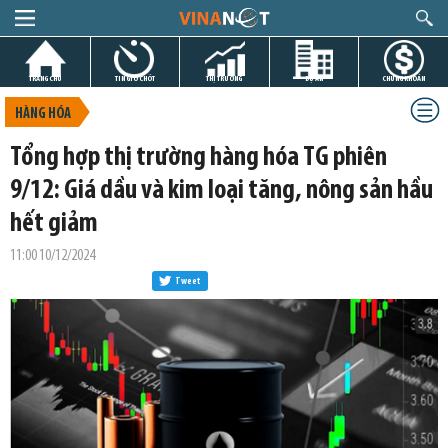
TRANG CHỦ
TIN GIỜ CHÓT
THỊ TRƯỜNG
DỰ ÁN
CHỨNG KHOÁN
HÀNG HÓA
Tổng hợp thị trường hàng hóa TG phiên
9/12: Giá dầu và kim loại tăng, nông sản hầu
hết giảm
11:00 10/12/2024
Tweet