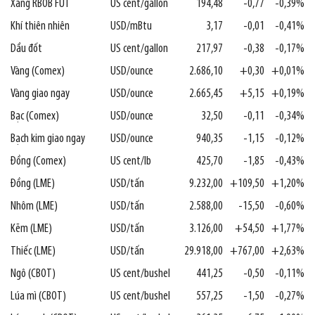
Xăng RBOB FUT
US cent/gallon
194,48
-0,77
-0,39%
Khí thiên nhiên
USD/mBtu
3,17
-0,01
-0,41%
Dầu đốt
US cent/gallon
217,97
-0,38
-0,17%
Vàng (Comex)
USD/ounce
2.686,10
+0,30
+0,01%
Vàng giao ngay
USD/ounce
2.665,45
+5,15
+0,19%
Bạc (Comex)
USD/ounce
32,50
-0,11
-0,34%
Bạch kim giao ngay
USD/ounce
940,35
-1,15
-0,12%
Đồng (Comex)
US cent/lb
425,70
-1,85
-0,43%
Đồng (LME)
USD/tấn
9.232,00
+109,50
+1,20%
Nhôm (LME)
USD/tấn
2.588,00
-15,50
-0,60%
Kẽm (LME)
USD/tấn
3.126,00
+54,50
+1,77%
Thiếc (LME)
USD/tấn
29.918,00
+767,00
+2,63%
Ngô (CBOT)
US cent/bushel
441,25
-0,50
-0,11%
Lúa mì (CBOT)
US cent/bushel
557,25
-1,50
-0,27%