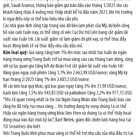
giới, Saudi Aramco, thông báo giảm giá bán dầu vào tháng 1/2025 cho các
khách hàng châu Á xuống mức thấp nhất kể từ đầu năm 2021, khi thị trường
lo ngại điều này có thể báo hiệu nhu cầu yếu.
Các nhà giao dịch cũng tập trung vào dữ liệu lạm phát của Mỹ, dự kiến công
bố vào cuối tuần này, có thể củng cố việc Cục Dự trữ Liên bang cắt giảm lãi
suất vào tuần tới. Lãi suất giảm sẽ làm giảm chi phí vay, có thể thúc đẩy
hoạt động kinh tế và thúc đẩy nhu cầu dầu mỏ.
Kim loại quý:
Giá vàng tăng hơn 1% lên mức cao nhất hai tuần do ngân
hàng trung ương Trung Quốc trở lại mua vàng sau sáu tháng tạm dừng, cùng
với sự lạc quan gia tăng bởi dự đoán Fed cắt giảm lãi suất vào tuần tới.
Vàng giao ngay cuối phiên tăng 1,1% lên 2.662,98 USD/ounce; vàng Mỹ kỳ
hạn tháng 2/2025 tăng 1% lên 2.685,5 USD/ounce.
Về các kim loại quý khác, giá bạc giao ngay tăng 3% lên 31,90 USD/ounce,
bạch kim tăng 1,5% lên 943,85 USD và palladium tăng 2,2% lên 977,15 USD.
"Yếu tố quan trọng nhất là tin tức Ngân hàng Nhân dân Trung Quốc báo cáo
rằng họ đã tiếp tục mua vàng ... thị trường đang hy vọng chúng ta có thể
thấy các ngân hàng trung ương khác làm theo và chúng ta có thể thấy hoạt
động mua vào đạt mức kỷ lục", Bart Melek, giám đốc chiến lược hàng hóa tại
TD Securities cho biết.
Việc Trung Quốc khôi phục mua vàng có thể hỗ trợ nhu cầu của nhà đầu tư tại