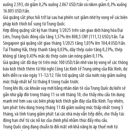
xuống 2.593, chì giảm 0,2% xuống 2.067 USD/tấn và niken giảm 0,3% xuống
16.005 USD/tấn.
Giá quặng sắt phục hồi trở lại sau hai phiên sụt giảm nhờ hy vọng về các biện
pháp kích thích bổ sung từ Trung Quốc.
Hợp đồng quặng sắt kỳ hạn tháng 1/2025 trên sàn giao dịch hàng hóa Đại
Liên, Trung Quốc đóng cửa tăng 1,57% lên 808,5 CNY (111,12 USD)/tấn. Tại
Singapore giá quặng sắt giao tháng 1/2025 tăng 1,05% lên 104,4 USD/tấn.
Tại Thượng Hải, thép thanh tăng 0,03%, dây thép cuộn tăng 0,23%, thép
không gỉ tăng 0,43% mặc dù thép cuộn cán nóng giảm 0,11%.
Giá quặng sắt đã duy trì trên mức 100 USD/tấn nhờ vào kỳ vọng về các thông
báo kích thích thêm từ Hội nghị Công tác Kinh tế Trung ương của Bắc Kinh, dự
kiến diễn ra vào ngày 11-12/12. Tồn trữ quặng sắt của nước này giảm xuống
mức thấp nhất kể từ tháng 8 trong tuần trước.
Trong khi đó, các khoản vay mới bằng nhân dân tệ của Trung Quốc dự kiến sẽ
gần như gấp đôi trong tháng 11 so với tháng 10, cho thấy nhu cầu tín dụng
mạnh mẽ hơn sau các biện pháp kích thích gần đây của Bắc Kinh. Tuy nhiên,
lạm phát tiêu dùng trong tháng 11 đã giảm xuống mức thấp nhất trong 5
tháng, và tình trạng giảm phát tại các nhà máy vẫn tiếp diễn, cho thấy tác
động hạn chế từ các nỗ lực của chính phủ nhằm thúc đẩy nhu cầu.
Trung Quốc cũng đang chuẩn bị đối mặt với khả năng bị áp thuế mới từ