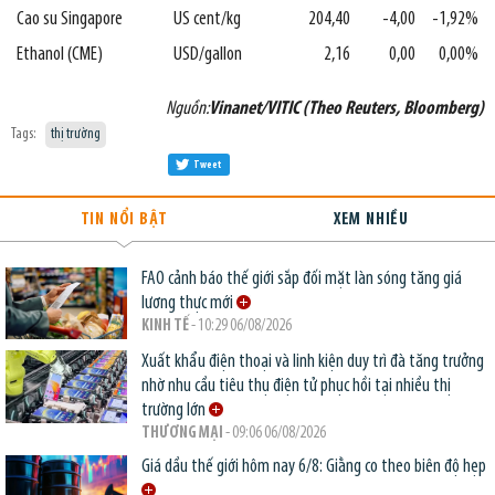
Cao su Singapore
US cent/kg
204,40
-4,00
-1,92%
Ethanol (CME)
USD/gallon
2,16
0,00
0,00%
Nguồn:
Vinanet/VITIC (Theo Reuters, Bloomberg)
Tags:
thị trường
Tweet
TIN NỔI BẬT
XEM NHIỀU
FAO cảnh báo thế giới sắp đối mặt làn sóng tăng giá
lương thực mới
KINH TẾ
- 10:29 06/08/2026
Xuất khẩu điện thoại và linh kiện duy trì đà tăng trưởng
nhờ nhu cầu tiêu thụ điện tử phục hồi tại nhiều thị
trường lớn
THƯƠNG MẠI
- 09:06 06/08/2026
Giá dầu thế giới hôm nay 6/8: Giằng co theo biên độ hẹp