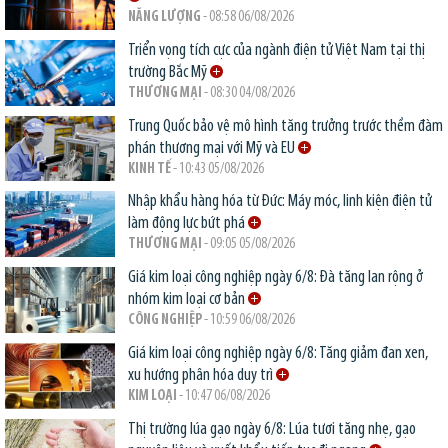
NĂNG LƯỢNG
- 08:58 06/08/2026
Triển vọng tích cực của ngành điện tử Việt Nam tại thị
trường Bắc Mỹ
THƯƠNG MẠI
- 08:30 04/08/2026
Trung Quốc bảo vệ mô hình tăng trưởng trước thềm đàm
phán thương mại với Mỹ và EU
KINH TẾ
- 10:43 05/08/2026
Nhập khẩu hàng hóa từ Đức: Máy móc, linh kiện điện tử
làm động lực bứt phá
THƯƠNG MẠI
- 09:05 05/08/2026
Giá kim loại công nghiệp ngày 6/8: Đà tăng lan rộng ở
nhóm kim loại cơ bản
CÔNG NGHIỆP
- 10:59 06/08/2026
Giá kim loại công nghiệp ngày 6/8: Tăng giảm đan xen,
xu hướng phân hóa duy trì
KIM LOẠI
- 10:47 06/08/2026
Thị trường lúa gạo ngày 6/8: Lúa tươi tăng nhẹ, gạo