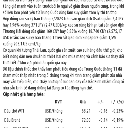
Giá cao su trên thị trường Nhật bản giảm do các nhà đầu tư chốt lời sau đợt
tăng giá mạnh vào tuần trước bởi lo ngại về gián đoạn nguồn cung, trong khi
số liệu lạm phát yếu từ Trung Quốc cũng làm suy giảm tâm lý thị trường.
Hợp đồng cao su kỳ hạn tháng 5/2023 trên sàn giao dịch Osaka giảm 7,4 JPY
hay 1,96% xuống 371 JPY (2,47 USD)/kg; cao su cùng kỳ hạn tại sàn giao dịch
Thượng Hải đóng cửa giảm 160 CNY hay 0,85% xuống 18.740 CNY (2.575,17
USD)/tấn; cao su kỳ hạn tháng 1 trên Sở giao dịch Singapore giảm 1,5%
xuống 203,1 US cent/kg.
Cơ quan khí tượng Thái Lan, quốc gia sản xuất cao su hàng đầu thế giới, cho
biết nông dân nên chuẩn bị thiệt hại cho mùa màng và cảnh báo sự thay đổi
thời tiết ở khu vực phía bắc quốc gia này.
Dữ liệu chính thức cho thấy lạm phát tiêu dùng của Trung Quốc tháng 11 đã
chạm mức thấp nhất trong 5 tháng trong khi tình trạng giảm phát của nhà
máy vẫn tiếp diễn, cho thấy những nỗ lực gần đây của Bắc Kinh nhằm củng cố
nhu cầu kinh tế đang chững lại đang có tác động hạn chế.
Cập nhật giá hàng hóa:
ĐVT
Giá
+/-
+/- (%)
Dầu thô WTI
USD/thùng
68,21
-0,16
-0,23%
Dầu Brent
USD/thùng
72,00
-0,14
-0,19%