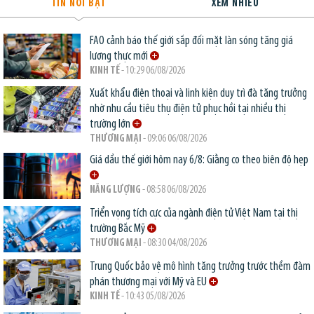
TIN NỔI BẬT
XEM NHIỀU
FAO cảnh báo thế giới sắp đối mặt làn sóng tăng giá
lương thực mới
KINH TẾ
- 10:29 06/08/2026
Xuất khẩu điện thoại và linh kiện duy trì đà tăng trưởng
nhờ nhu cầu tiêu thụ điện tử phục hồi tại nhiều thị
trường lớn
THƯƠNG MẠI
- 09:06 06/08/2026
Giá dầu thế giới hôm nay 6/8: Giằng co theo biên độ hẹp
NĂNG LƯỢNG
- 08:58 06/08/2026
Triển vọng tích cực của ngành điện tử Việt Nam tại thị
trường Bắc Mỹ
THƯƠNG MẠI
- 08:30 04/08/2026
Trung Quốc bảo vệ mô hình tăng trưởng trước thềm đàm
phán thương mại với Mỹ và EU
KINH TẾ
- 10:43 05/08/2026