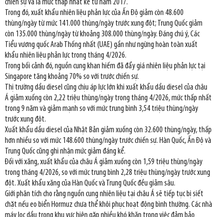
chiến sự và là mức thấp nhất kể từ năm 2017.
Trong đó, xuất khẩu nhiên liệu phản lực của Ấn Độ giảm còn 48.600
thùng/ngày từ mức 141.000 thùng/ngày trước xung đột; Trung Quốc giảm
còn 135.000 thùng/ngày từ khoảng 308.000 thùng/ngày. Đáng chú ý, Các
Tiểu vương quốc Arab Thống nhất (UAE) gần như ngừng hoàn toàn xuất
khẩu nhiên liệu phản lực trong tháng 4/2026.
Trong bối cảnh đó, nguồn cung khan hiếm đã đẩy giá nhiên liệu phản lực tại
Singapore tăng khoảng 70% so với trước chiến sự.
Thị trường dầu diesel cũng chịu áp lực lớn khi xuất khẩu dầu diesel của châu
Á giảm xuống còn 2,22 triệu thùng/ngày trong tháng 4/2026, mức thấp nhất
trong 9 năm và giảm mạnh so với mức trung bình 3,54 triệu thùng/ngày
trước xung đột.
Xuất khẩu dầu diesel của Nhật Bản giảm xuống còn 32.600 thùng/ngày, thấp
hơn nhiều so với mức 148.600 thùng/ngày trước chiến sự. Hàn Quốc, Ấn Độ và
Trung Quốc cũng ghi nhận mức giảm đáng kể.
Đối với xăng, xuất khẩu của châu Á giảm xuống còn 1,59 triệu thùng/ngày
trong tháng 4/2026, so với mức trung bình 2,28 triệu thùng/ngày trước xung
đột. Xuất khẩu xăng của Hàn Quốc và Trung Quốc đều giảm sâu.
Giới phân tích cho rằng nguồn cung nhiên liệu tại châu Á sẽ tiếp tục bị siết
chặt nếu eo biển Hormuz chưa thể khôi phục hoạt động bình thường. Các nhà
máy lọc dầu trong khu vực hiện gặp nhiều khó khăn trong việc đảm bảo