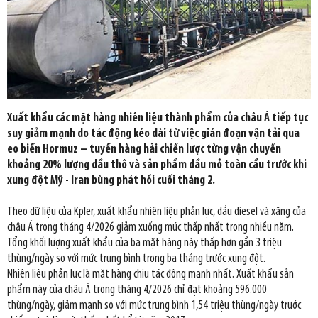
Xuất khẩu các mặt hàng nhiên liệu thành phẩm của châu Á tiếp tục
suy giảm mạnh do tác động kéo dài từ việc gián đoạn vận tải qua
eo biển Hormuz – tuyến hàng hải chiến lược từng vận chuyển
khoảng 20% lượng dầu thô và sản phẩm dầu mỏ toàn cầu trước khi
xung đột Mỹ - Iran bùng phát hồi cuối tháng 2.
Theo dữ liệu của Kpler, xuất khẩu nhiên liệu phản lực, dầu diesel và xăng của
châu Á trong tháng 4/2026 giảm xuống mức thấp nhất trong nhiều năm.
Tổng khối lượng xuất khẩu của ba mặt hàng này thấp hơn gần 3 triệu
thùng/ngày so với mức trung bình trong ba tháng trước xung đột.
Nhiên liệu phản lực là mặt hàng chịu tác động mạnh nhất. Xuất khẩu sản
phẩm này của châu Á trong tháng 4/2026 chỉ đạt khoảng 596.000
thùng/ngày, giảm mạnh so với mức trung bình 1,54 triệu thùng/ngày trước