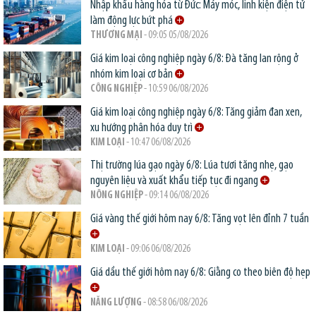
Nhập khẩu hàng hóa từ Đức: Máy móc, linh kiện điện tử
làm động lực bứt phá
THƯƠNG MẠI
- 09:05 05/08/2026
Giá kim loại công nghiệp ngày 6/8: Đà tăng lan rộng ở
nhóm kim loại cơ bản
CÔNG NGHIỆP
- 10:59 06/08/2026
Giá kim loại công nghiệp ngày 6/8: Tăng giảm đan xen,
xu hướng phân hóa duy trì
KIM LOẠI
- 10:47 06/08/2026
Thị trường lúa gạo ngày 6/8: Lúa tươi tăng nhẹ, gạo
nguyên liệu và xuất khẩu tiếp tục đi ngang
NÔNG NGHIỆP
- 09:14 06/08/2026
Giá vàng thế giới hôm nay 6/8: Tăng vọt lên đỉnh 7 tuần
KIM LOẠI
- 09:06 06/08/2026
Giá dầu thế giới hôm nay 6/8: Giằng co theo biên độ hẹp
NĂNG LƯỢNG
- 08:58 06/08/2026