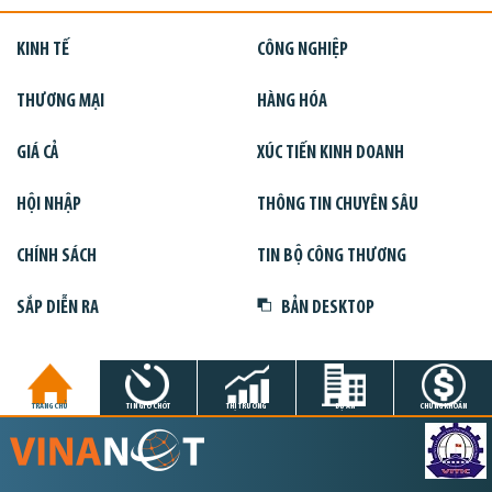
KINH TẾ
CÔNG NGHIỆP
THƯƠNG MẠI
HÀNG HÓA
GIÁ CẢ
XÚC TIẾN KINH DOANH
HỘI NHẬP
THÔNG TIN CHUYÊN SÂU
CHÍNH SÁCH
TIN BỘ CÔNG THƯƠNG
SẮP DIỄN RA
BẢN DESKTOP
TRANG CHỦ
TIN GIỜ CHÓT
THỊ TRƯỜNG
DỰ ÁN
CHỨNG KHOÁN