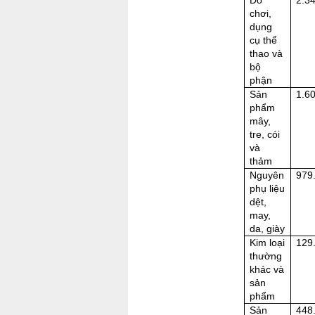
chơi,
dụng
cụ thể
thao và
bộ
phận
Sản
1.6
phẩm
mây,
tre, cói
và
thảm
Nguyên
979
phụ liệu
dệt,
may,
da, giày
Kim loại
129
thường
khác và
sản
phẩm
Sản
448