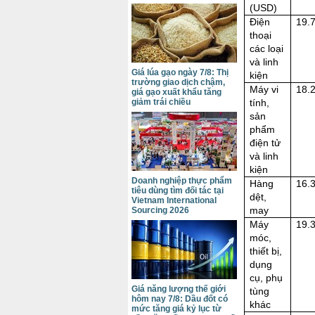
(USD)
Điện
19.
thoại
các loại
và linh
Giá lúa gạo ngày 7/8: Thị
kiện
trường giao dịch chậm,
Máy vi
18.
giá gạo xuất khẩu tăng
tính,
giảm trái chiều
sản
phẩm
điện tử
và linh
kiện
Doanh nghiệp thực phẩm
Hàng
16.
tiêu dùng tìm đối tác tại
dệt,
Vietnam International
may
Sourcing 2026
Máy
19.
móc,
thiết bị,
dụng
cụ, phụ
Giá năng lượng thế giới
tùng
hôm nay 7/8: Dầu đốt có
khác
mức tăng giá kỷ lục từ