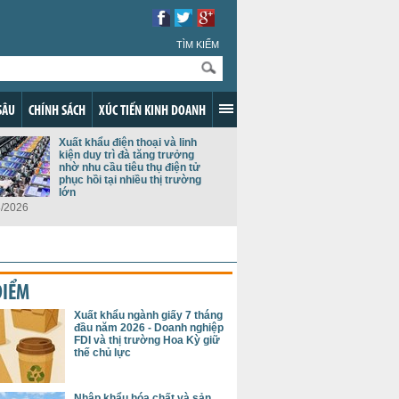
TÌM KIẾM
SÂU
CHÍNH SÁCH
XÚC TIẾN KINH DOANH
Xuất khẩu điện thoại và linh
kiện duy trì đà tăng trưởng
nhờ nhu cầu tiêu thụ điện tử
phục hồi tại nhiều thị trường
lớn
8/2026
ĐIỂM
Xuất khẩu ngành giấy 7 tháng
đầu năm 2026 - Doanh nghiệp
FDI và thị trường Hoa Kỳ giữ
thế chủ lực
Nhập khẩu hóa chất và sản