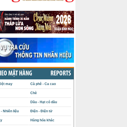
HEO MẶT HÀNG
REPORTS
Dệt may
Cà phê - Ca cao
Chè
Dầu - Hạt có dầu
- Nhiên liệu
Điện - Điện tử
ấy
Hàng hóa khác