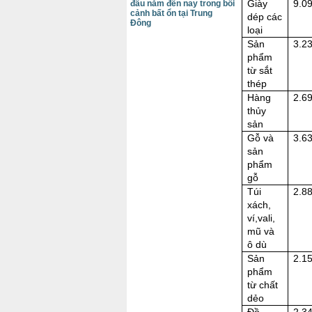
Giày
9.0
đầu năm đến nay trong bối
cảnh bất ổn tại Trung
dép các
Đông
loại
Sản
3.2
phẩm
từ sắt
thép
Hàng
2.6
thủy
sản
Gỗ và
3.6
sản
phẩm
gỗ
Túi
2.8
xách,
ví,vali,
mũ và
ô dù
Sản
2.1
phẩm
từ chất
dẻo
Đồ
2.3