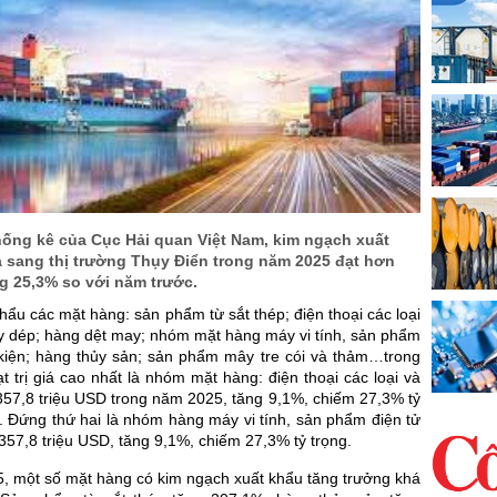
hống kê của Cục Hải quan Việt Nam, kim ngạch xuất
 sang thị trường Thụy Điển trong năm 2025 đạt hơn
ng 25,3% so với năm trước.
hẩu các mặt hàng: sản phẩm từ sắt thép; điện thoại các loại
iày dép; hàng dệt may; nhóm mặt hàng máy vi tính, sản phẩm
h kiện; hàng thủy sản; sản phẩm mây tre cói và thảm…trong
t trị giá cao nhất là nhóm mặt hàng: điện thoại các loại và
iá 357,8 triệu USD trong năm 2025, tăng 9,1%, chiếm 27,3% tỷ
. Đứng thứ hai là nhóm hàng máy vi tính, sản phẩm điện tử
t 357,8 triệu USD, tăng 9,1%, chiếm 27,3% tỷ trọng.
, một số mặt hàng có kim ngạch xuất khẩu tăng trưởng khá