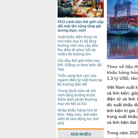
FAO cảnh báo thế giới sắp
đối mặt làn sóng tăng giá
lương thực mới
Xuất khẩu điện thoại và
linh kiện duy trì đà tăng
trưởng nhờ nhu cầu tiêu
thụ điện tử phục hồi tại
nhiều thị trường lớn
Giá dầu thế giới hôm nay
6/8: Giằng co theo biên độ
Theo số liệu t
hẹp
khẩu hàng hóa
Triển vọng tích cực của
1,3 tỷ USD, tă
ngành điện tử Việt Nam tại
thị trường Bắc Mỹ
Việt Nam xuất k
Trung Quốc bảo vệ mô
và linh kiện; g
hình tăng trưởng trước
điện tử và lin
thềm đàm phán thương
mại với Mỹ và EU
đó xuất khẩu đạ
linh kiện trị g
Nhập khẩu hàng hóa từ
Đức: Máy móc, linh kiện
trọng xuất khẩu
điện tử làm động lực bứt
và linh kiện đạ
phá
Trong năm 2025
XEM NHIỀU