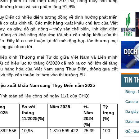
 Sản phẩm từ sắt thép tăng 207,1%; hàng thủy sản tăng
i thường khác và sản phẩm tăng 91,9%.
ụy Điển có nhiều điểm tương đồng về định hướng phát triển
về cơ cấu kinh tế. Các mặt hàng xuất khẩu chủ lực của Việt
, da giày, đồ gỗ, nông – thủy sản chế biến, linh kiện điện
u dùng có khả năng đáp ứng tốt nhu cầu nhập khẩu của thị
ển. Đây là cơ sở thuận lợi để mở rộng hợp tác thương mại
ng giai đoạn tới.
 Hiệp định Thương mại Tự do giữa Việt Nam và Liên minh
) có hiệu lực từ tháng 8/2020 đã mở ra cơ hội lớn để tăng
u hàng hóa của Việt Nam sang Thụy Điển, thông qua cắt
và tiếp cận thuận lợi hơn vào thị trường EU.
TIN T
liệu xuất khẩu Nam sang Thụy Điển năm 2025
Bông - 
Tính toán số liệu công bố ngày 11/1 của CHQ)
Cao su
ng
So với
Năm 2025
+/-
Tỷ
Da giày
2025
tháng
Năm
trọng
11/2025(%)
2024
(%)
Dầu mỏ 
(%)
.392.556
10,95
1.310.599.422
25,39
100
Gỗ - Gi