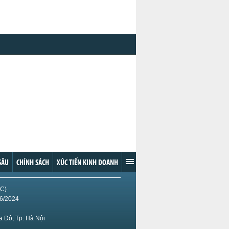
SÂU
CHÍNH SÁCH
XÚC TIẾN KINH DOANH
IC)
/6/2024
 Đô, Tp. Hà Nội