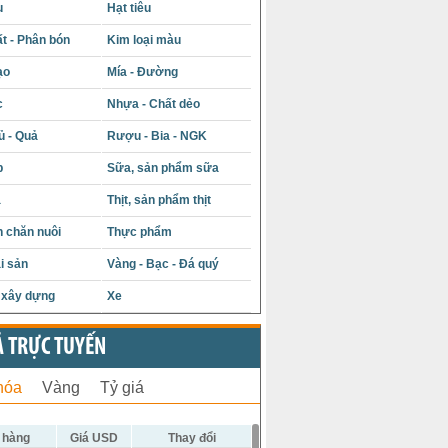
u
Hạt tiêu
t - Phân bón
Kim loại màu
ạo
Mía - Đường
c
Nhựa - Chất dẻo
ủ - Quả
Rượu - Bia - NGK
p
Sữa, sản phẩm sữa
á
Thịt, sản phẩm thịt
 chăn nuôi
Thực phẩm
i sản
Vàng - Bạc - Đá quý
u xây dựng
Xe
Ả TRỰC TUYẾN
hóa
Vàng
Tỷ giá
 hàng
Giá USD
Thay đổi