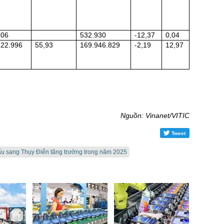
506
532.930
-12,37
0,04
322.996
55,93
169.946.829
-2,19
12,97
Nguồn: Vinanet/VITIC
Tweet
ẩu sang Thụy Điển tăng trưởng trong năm 2025