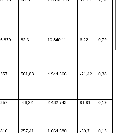
US Sug
US Cott
London
US Coc
06.879
82,3
10.340.111
6,22
0,79
Rough 
Nguồn Fi
.357
561,83
4.944.366
-21,42
0,38
.357
-68,22
2.432.743
91,91
0,19
.816
257,41
1.664.580
-39,7
0,13