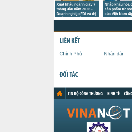
Xuất khẩu ngành giấy 7
Nhập khẩu hóa c
tháng đầu năm 2026 -
sản phẩm từ hóa
Doanh nghiệp FDI và thị
của Việt Nam tậ
trường Hoa Kỳ giữ thế
chủ yếu tại các t
chủ lực
trường châu Á
LIÊN KẾT
Chính Phủ
Nhân dân
ĐỐI TÁC
TIN BỘ CÔNG THƯƠNG
KINH TẾ
CÔNG