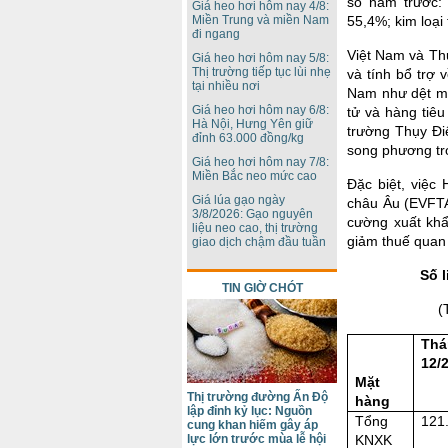
so năm trước:
Giá heo hơi hôm nay 4/8:
55,4%; kim loạ
Miền Trung và miền Nam
đi ngang
Việt Nam và Th
Giá heo hơi hôm nay 5/8:
Thị trường tiếp tục lùi nhẹ
và tính bổ trợ 
tại nhiều nơi
Nam như dệt may
Giá heo hơi hôm nay 6/8:
tử và hàng tiê
Hà Nội, Hưng Yên giữ
trường Thụy Đi
đỉnh 63.000 đồng/kg
song phương tro
Giá heo hơi hôm nay 7/8:
Miền Bắc neo mức cao
Đặc biệt, việc
Giá lúa gạo ngày
châu Âu (EVFTA
3/8/2026: Gạo nguyên
cường xuất khẩ
liệu neo cao, thị trường
giảm thuế quan 
giao dịch chậm đầu tuần
Số 
TIN GIỜ CHÓT
(
Thá
12/
Mặt
Thị trường đường Ấn Độ
hàng
lập đỉnh kỷ lục: Nguồn
Tổng
121
cung khan hiếm gây áp
KNXK
lực lớn trước mùa lễ hội