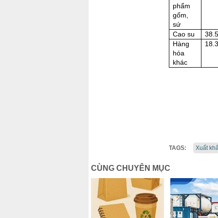
phẩm
gốm,
sứ
Cao su
38.
Hàng
18.
hóa
khác
TAGS:
Xuất kh
CÙNG CHUYÊN MỤC