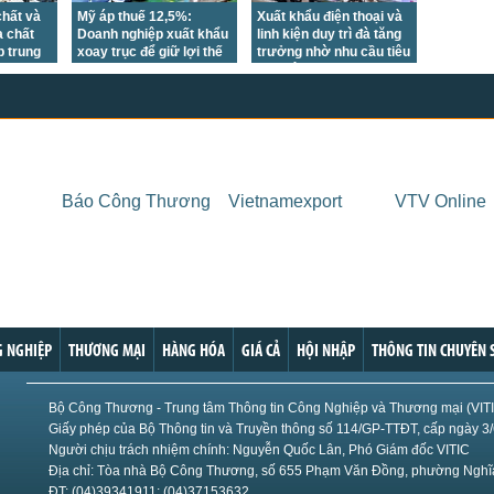
hất và
Mỹ áp thuế 12,5%:
Xuất khẩu điện thoại và
 chất
Doanh nghiệp xuất khẩu
linh kiện duy trì đà tăng
p trung
xoay trục để giữ lợi thế
trưởng nhờ nhu cầu tiêu
hị
cạnh tranh
thụ điện tử phục hồi tại
nhiều thị trường lớn
Báo Công Thương
Vietnamexport
VTV Online
 NGHIỆP
THƯƠNG MẠI
HÀNG HÓA
GIÁ CẢ
HỘI NHẬP
THÔNG TIN CHUYÊN 
Bộ Công Thương - Trung tâm Thông tin Công Nghiệp và Thương mại (VIT
Giấy phép của Bộ Thông tin và Truyền thông số 114/GP-TTĐT, cấp ngày 3
Người chịu trách nhiệm chính: Nguyễn Quốc Lân, Phó Giám đốc VITIC
Địa chỉ: Tòa nhà Bộ Công Thương, số 655 Phạm Văn Đồng, phường Nghĩa
ĐT: (04)39341911; (04)37153632