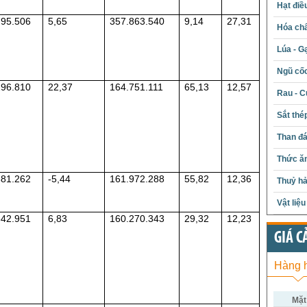
Hạt điề
795.506
5,65
357.863.540
9,14
27,31
Hóa chấ
Lúa - G
Ngũ cố
296.810
22,37
164.751.111
65,13
12,57
Rau - C
Sắt thé
Than đ
Thức ăn
381.262
-5,44
161.972.288
55,82
12,36
Thuỷ hả
Vật liệ
342.951
6,83
160.270.343
29,32
12,23
GIÁ C
Hàng 
Mặt