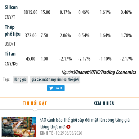
Silicon
8815.00
15.00
0.17%
0.46%
1.61%
0.46%
CNY/T
Thép
phế liệu
372.00
7.50
2.06%
0.54%
1.64%
1.78%
USD/T
Titan
45.00
1.00
-2.17%
-2.17%
-1.10%
-2.17%
CNY/KG
Nguồn:
Vinanet/VITIC/Trading Economics
Tags:
Bảng giá
giá các mặt hàng kim loại thế giới
Tweet
TIN NỔI BẬT
XEM NHIỀU
FAO cảnh báo thế giới sắp đối mặt làn sóng tăng giá
lương thực mới
KINH TẾ
- 10:29 06/08/2026