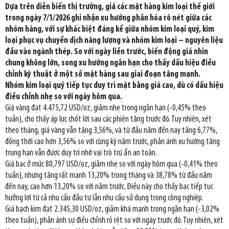
Dựa trên diễn biến thị trường, giá các mặt hàng kim loại thế giới
trong ngày 7/1/2026 ghi nhận xu hướng phân hóa rõ nét giữa các
nhóm hàng, với sự khác biệt đáng kể giữa nhóm kim loại quý, kim
loại phục vụ chuyển dịch năng lượng và nhóm kim loại – nguyên liệu
đầu vào ngành thép. So với ngày liền trước, biến động giá nhìn
chung không lớn, song xu hướng ngắn hạn cho thấy dấu hiệu điều
chỉnh kỹ thuật ở một số mặt hàng sau giai đoạn tăng mạnh.
Nhóm kim loại quý tiếp tục duy trì mặt bằng giá cao, dù có dấu hiệu
điều chỉnh nhẹ so với ngày hôm qua.
Giá vàng đạt 4.475,72 USD/oz, giảm nhẹ trong ngắn hạn (-0,45% theo
tuần), cho thấy áp lực chốt lời sau các phiên tăng trước đó. Tuy nhiên, xét
theo tháng, giá vàng vẫn tăng 3,56%, và từ đầu năm đến nay tăng 6,77%,
đồng thời cao hơn 3,56% so với cùng kỳ năm trước, phản ánh xu hướng tăng
trung hạn vẫn được duy trì nhờ vai trò trú ẩn an toàn.
Giá bạc ở mức 80,797 USD/oz, giảm nhẹ so với ngày hôm qua (-0,41% theo
tuần), nhưng tăng rất mạnh 13,20% trong tháng và 38,78% từ đầu năm
đến nay, cao hơn 13,20% so với năm trước. Điều này cho thấy bạc tiếp tục
hưởng lợi từ cả nhu cầu đầu tư lẫn nhu cầu sử dụng trong công nghiệp.
Giá bạch kim đạt 2.345,30 USD/oz, giảm khá mạnh trong ngắn hạn (-3,02%
theo tuần), phản ánh sự điều chỉnh rõ rệt so với ngày trước đó. Tuy nhiên, xét