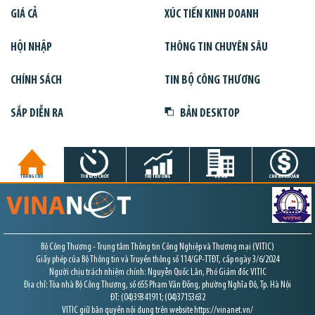
GIÁ CẢ
XÚC TIẾN KINH DOANH
HỘI NHẬP
THÔNG TIN CHUYÊN SÂU
CHÍNH SÁCH
TIN BỘ CÔNG THƯƠNG
SẮP DIỄN RA
BẢN DESKTOP
TRANG CHỦ
TIN GIỜ CHÓT
THỊ TRƯỜNG
DỰ ÁN
CHỨNG KHOÁN
Bộ Công Thương - Trung tâm Thông tin Công Nghiệp và Thương mại (VITIC)
Giấy phép của Bộ Thông tin và Truyền thông số 114/GP-TTĐT, cấp ngày 3/6/2024
Người chịu trách nhiệm chính: Nguyễn Quốc Lân, Phó Giám đốc VITIC
Địa chỉ: Tòa nhà Bộ Công Thương, số 655 Phạm Văn Đồng, phường Nghĩa Đô, Tp. Hà Nội
ĐT: (04)39341911; (04)37153632
VITIC giữ bản quyền nội dung trên website https://vinanet.vn/