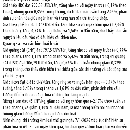
Giá thép HRC đạt 927,02 USD/tấn, tăng nhẹ so với ngày trước (+0,12% theo
tuần), nhưng giảm 0,85% trong tháng, dù từ đầu năm vẫn tăng 2,09%, phản
ánh sự phân hóa giữa ngắn hạn và trung hạn của thị trường thép.
Giá thép phế liệu đạt 372 USD/tấn, tăng khá so với ngày hôm qua (+2,06%
theo tuần), tăng 0,54% trong tháng và 1,64% từ đầu năm, cho thấy nhu cầu
nguyên liệu đầu vào có dấu hiệu cải thiện nhẹ.
Quặng sắt và các kim loại khác
Giá quặng sắt (CNY) đạt 797,5 CNY/tấn, tăng nhẹ so với ngày trước (+0,44%
theo tuần), tăng 1,14% trong tháng và 5,42% từ đầu năm, trong khi quặng
sắt (USD) đạt 106,79 USD/tấn, tăng 0,62% theo tuần nhưng giảm 0,32%
trong tháng, cho thấy diễn biến trái chiều giữa các thị trường và tác động của
yếu tố tỷ giá.
Giá silicon đạt 8.815 CNY/tấn, tăng nhẹ so với ngày hôm qua (+0,17% theo
tuần), tăng 0,46% trong tháng và 1,61% từ đầu năm, phản ánh nhu cầu
tương đối ổn định nhưng chưa có động lực tăng mạnh.
Riêng titan đạt 45 CNY/kg, giảm so với ngày hôm qua (-2,17% theo tuần và
theo tháng), và giảm 1,10% từ đầu năm, là mặt hàng hiếm hoi ghi nhận xu
hướng giảm tương đối rõ trong nhóm kim loại.
Nhìn chung, thị trường kim loại thế giới ngày 7/1/2026 tiếp tục thể hiện sự
phân hóa rõ rệt. So với ngày hôm qua, kim loại quý và kim loại phục vụ chuyển