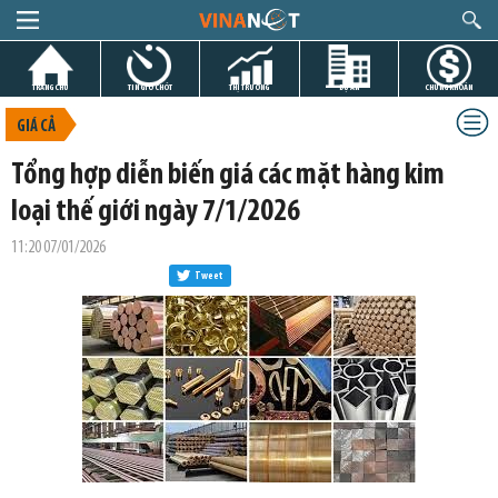
TRANG CHỦ
TIN GIỜ CHÓT
THỊ TRƯỜNG
DỰ ÁN
CHỨNG KHOÁN
GIÁ CẢ
Tổng hợp diễn biến giá các mặt hàng kim
loại thế giới ngày 7/1/2026
11:20 07/01/2026
Tweet