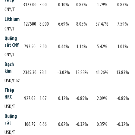
Thép
3123.00
3.00
0.10%
0.87%
1.79%
0.87%
CNY/T
Lithium
127500
8,000
6.69%
8.05%
37.47%
7.59%
CNY/T
Quặng
sắt CNY
797.50
3.50
0.44%
1.14%
5.42%
1.01%
CNY/T
Bạch
kim
2345.30
73.1
-3.02%
13.83%
41.26%
13.83%
USD/t.oz
Thép
HRC
927.02
1.07
0.12%
-0.85%
2.09%
-0.85%
USD/T
Quặng
sắt
106.79
0.66
0.62%
-0.32%
0.35%
-0.32%
USD/T