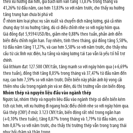
theo xu hướng dài hơn, giá bạch kim vẫn tăng 13,83% trong tháng và
41,26% từ đầu năm, cao hơn 13,83% so với năm trước, cho thấy xu hướng
tăng trung hạn chưa bị phá vỡ.
Ở nhóm kim loại phục vụ sản xuất và chuyển dịch năng lượng, giá cả nhìn
chung duy trì xu hướng tăng, dù có điều chỉnh nhẹ so với ngày hôm qua.
Giá đồng đạt 5,9594 USD/lbs, giảm nhẹ 0,88% theo tuần, phản ánh diễn
biến điều chỉnh ngắn hạn. Tuy nhiên, tính theo tháng, giá đồng tăng 5,58%,
từ đầu năm tăng 11,27%, và cao hơn 5,58% so với năm trước, cho thấy nhu
cầu từ các lĩnh vực điện, hạ tầng và năng lượng tái tạo vẫn là yếu tố hỗ trợ
chính.
Giá lithium đạt 127.500 CNY/tấn, tăng mạnh so với ngày hôm qua (+6,69%
theo tuần), đồng thời tăng 8,05% trong tháng và 37,47% từ đầu năm đến
nay, cao hơn 7,59% so với năm trước. Diễn biến này phản ánh kỳ vọng cải
thiện nhu cầu trong ngành pin và xe điện, dù thị trường vẫn còn biến động.
Nhóm thép và nguyên liệu đầu vào ngành thép
Ngược lại, nhóm thép và nguyên liệu đầu vào ngành thép có diễn biến kém
tích cực hơn, với xu hướng đi ngang hoặc điều chỉnh nhẹ so với ngày hôm qua.
Giá thép (CNY) ở mức 3.123 CNY/tấn, biến động rất nhỏ trong ngắn hạn
(+0,10% theo tuần), tăng 0,87% trong tháng và 1,79% từ đầu năm, cao
hơn 0,87% so với năm trước, cho thấy thị trường thép vẫn trong trạng thái
phục hồi chậm và thận trọng.