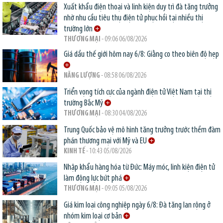
Xuất khẩu điện thoại và linh kiện duy trì đà tăng trưởng
nhờ nhu cầu tiêu thụ điện tử phục hồi tại nhiều thị
trường lớn
THƯƠNG MẠI
- 09:06 06/08/2026
Giá dầu thế giới hôm nay 6/8: Giằng co theo biên độ hẹp
NĂNG LƯỢNG
- 08:58 06/08/2026
Triển vọng tích cực của ngành điện tử Việt Nam tại thị
trường Bắc Mỹ
THƯƠNG MẠI
- 08:30 04/08/2026
Trung Quốc bảo vệ mô hình tăng trưởng trước thềm đàm
phán thương mại với Mỹ và EU
KINH TẾ
- 10:43 05/08/2026
Nhập khẩu hàng hóa từ Đức: Máy móc, linh kiện điện tử
làm động lực bứt phá
THƯƠNG MẠI
- 09:05 05/08/2026
Giá kim loại công nghiệp ngày 6/8: Đà tăng lan rộng ở
nhóm kim loại cơ bản