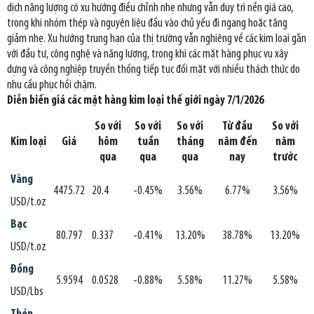
dịch năng lượng có xu hướng điều chỉnh nhẹ nhưng vẫn duy trì nền giá cao,
trong khi nhóm thép và nguyên liệu đầu vào chủ yếu đi ngang hoặc tăng
giảm nhẹ. Xu hướng trung hạn của thị trường vẫn nghiêng về các kim loại gắn
với đầu tư, công nghệ và năng lượng, trong khi các mặt hàng phục vụ xây
dựng và công nghiệp truyền thống tiếp tục đối mặt với nhiều thách thức do
nhu cầu phục hồi chậm.
Diễn biến giá các mặt hàng kim loại thế giới ngày 7/1/2026
So với
So với
So với
Từ đầu
So với
Kim loại
Giá
hôm
tuần
tháng
năm đến
năm
qua
qua
qua
nay
trước
Vàng
4475.72
20.4
-0.45%
3.56%
6.77%
3.56%
USD/t.oz
Bạc
80.797
0.337
-0.41%
13.20%
38.78%
13.20%
USD/t.oz
Đồng
5.9594
0.0528
-0.88%
5.58%
11.27%
5.58%
USD/Lbs